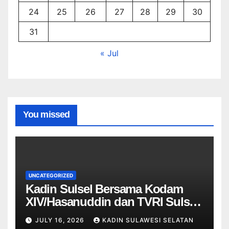
24
25
26
27
28
29
30
31
« Jul
You missed
UNCATEGORIZED
Kadin Sulsel Bersama Kodam
XIV/Hasanuddin dan TVRI Sulsel
Sukses Gelar Festival Nobar Piala
JULY 16, 2026
KADIN SULAWESI SELATAN
Dunia 2026