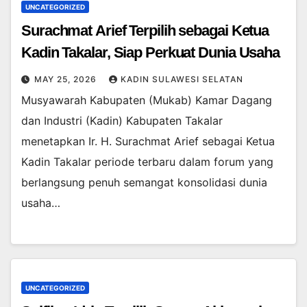
UNCATEGORIZED
Surachmat Arief Terpilih sebagai Ketua
Kadin Takalar, Siap Perkuat Dunia Usaha
MAY 25, 2026
KADIN SULAWESI SELATAN
Musyawarah Kabupaten (Mukab) Kamar Dagang
dan Industri (Kadin) Kabupaten Takalar
menetapkan Ir. H. Surachmat Arief sebagai Ketua
Kadin Takalar periode terbaru dalam forum yang
berlangsung penuh semangat konsolidasi dunia
usaha…
UNCATEGORIZED