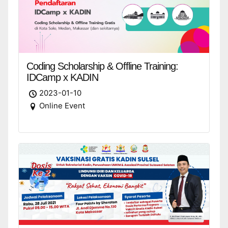
Coding Scholarship & Offline Training:
IDCamp x KADIN
2023-01-10
Online Event