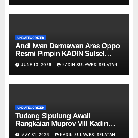
UNCATEGORIZED
Andi Iwan Darmawan Aras Oppo
Resmi Pimpin KADIN Sulsel
Periode 2026-2031, Prioritaskan
JUNE 13, 2026
KADIN SULAWESI SELATAN
UMKM dan Arus Investasi
UNCATEGORIZED
Tudang Sipulung Awali
Rangkaian Muprov VIII Kadin
Sulsel digelar 12-14 Juni di
MAY 31, 2026
KADIN SULAWESI SELATAN