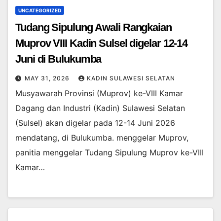
UNCATEGORIZED
Tudang Sipulung Awali Rangkaian
Muprov VIII Kadin Sulsel digelar 12-14
Juni di Bulukumba
MAY 31, 2026
KADIN SULAWESI SELATAN
Musyawarah Provinsi (Muprov) ke-VIII Kamar
Dagang dan Industri (Kadin) Sulawesi Selatan
(Sulsel) akan digelar pada 12-14 Juni 2026
mendatang, di Bulukumba. menggelar Muprov,
panitia menggelar Tudang Sipulung Muprov ke-VIII
Kamar…