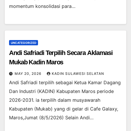
momentum konsolidasi para…
UNCATEGORIZED
Andi Safriadi Terpilih Secara Aklamasi
Mukab Kadin Maros
MAY 20, 2026
KADIN SULAWESI SELATAN
Andi Safriadi terpilih sebagai Ketua Kamar Dagang
Dan Industri (KADIN) Kabupaten Maros periode
2026-2031. ia terpilih dalam musyawarah
Kabupaten (Mukab) yang di gelar di Cafe Galaxy,
Maros,Jumat (8/5/2026) Selain Andi…