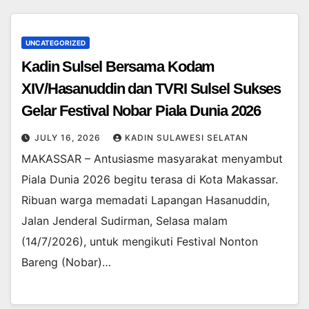
UNCATEGORIZED
Kadin Sulsel Bersama Kodam
XIV/Hasanuddin dan TVRI Sulsel Sukses
Gelar Festival Nobar Piala Dunia 2026
JULY 16, 2026
KADIN SULAWESI SELATAN
MAKASSAR – Antusiasme masyarakat menyambut
Piala Dunia 2026 begitu terasa di Kota Makassar.
Ribuan warga memadati Lapangan Hasanuddin,
Jalan Jenderal Sudirman, Selasa malam
(14/7/2026), untuk mengikuti Festival Nonton
Bareng (Nobar)…