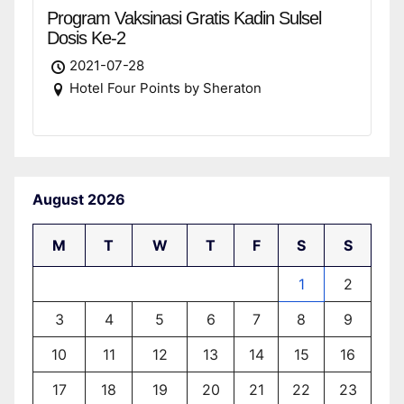
Program Vaksinasi Gratis Kadin Sulsel
Dosis Ke-2
2021-07-28
Hotel Four Points by Sheraton
August 2026
M
T
W
T
F
S
S
1
2
3
4
5
6
7
8
9
10
11
12
13
14
15
16
17
18
19
20
21
22
23