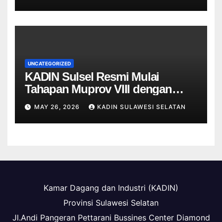
Bulukumba
UNCATEGORIZED
KADIN Sulsel Resmi Mulai
Tahapan Muprov VIII dengan
Sistem Pendaftaran Digital
MAY 26, 2026
KADIN SULAWESI SELATAN
Kamar Dagang dan Industri (KADIN)
Provinsi Sulawesi Selatan
Jl.Andi Pangeran Pettarani Bussines Center Diamond